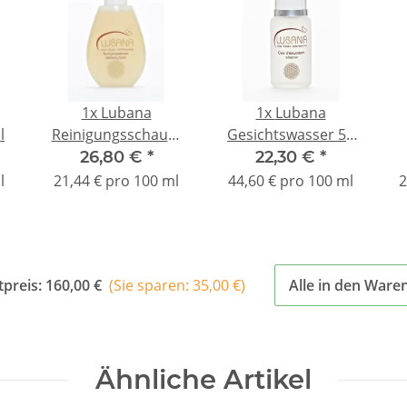
1x
Lubana
1x
Lubana
l
Reinigungsschaum
Gesichtswasser 50
125 ml
ml
26,80 €
*
22,30 €
*
l
21,44 € pro 100 ml
44,60 € pro 100 ml
2
preis:
160,00 €
(Sie sparen: 35,00 €)
Alle in den Ware
Ähnliche Artikel