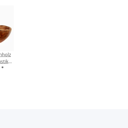
nholz
stikal
ch) -
€
*
g,
ll,
kt,
rfektes
k