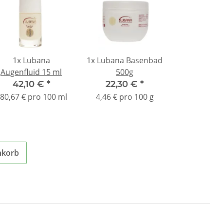
1x
Lubana
1x
Lubana Basenbad
Augenfluid 15 ml
500g
42,10 €
*
22,30 €
*
80,67 € pro 100 ml
4,46 € pro 100 g
nkorb