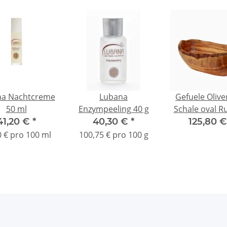
na Nachtcreme
Lubana
Gefuele Olive
50 ml
Enzympeeling 40 g
Schale oval Ru
31-34 cm (ho
41,20 €
*
40,30 €
*
125,80 
Nachhalti
0 € pro 100 ml
100,75 € pro 100 g
Antibakterie
Naturprodu
Langlebig - pe
Geschen