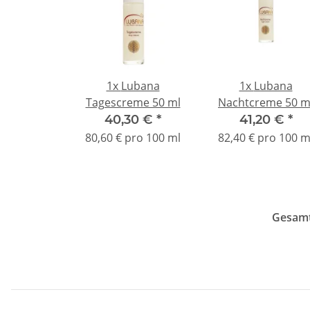
1x
Lubana
1x
Lubana
Tagescreme 50 ml
Nachtcreme 50 m
40,30 €
*
41,20 €
*
80,60 € pro 100 ml
82,40 € pro 100 m
Gesamt