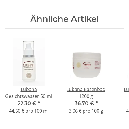
Ähnliche Artikel
Lubana
Lubana Basenbad
Lu
Gesichtswasser 50 ml
1200 g
22,30 €
*
36,70 €
*
44,60 € pro 100 ml
3,06 € pro 100 g
4