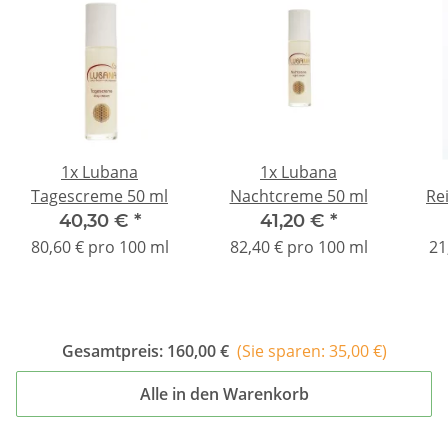
1x
Lubana
1x
Lubana
Tagescreme 50 ml
Nachtcreme 50 ml
Re
40,30 €
*
41,20 €
*
80,60 € pro 100 ml
82,40 € pro 100 ml
21
Gesamtpreis:
160,00 €
(Sie sparen: 35,00 €)
Alle in den Warenkorb