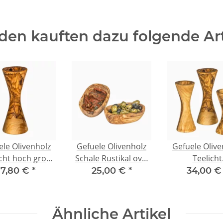
Nachhaltig,
Antibakteriell,
Naturprodukt,
en kauften dazu folgende Art
Langlebig - perfektes
Geschenk
ele Olivenholz
Gefuele Olivenholz
Gefuele Olive
icht hoch groß
Schale Rustikal oval
Teelicht
ca. 16 cm) -
ca. 15 cm 2er Set -
Kerzenstände
17,80 €
*
25,00 €
*
34,00 
achhaltig,
Nachhaltig,
3er Set - Nach
tibakteriell,
Antibakteriell,
Antibakterie
turprodukt,
Naturprodukt,
Naturprodu
Ähnliche Artikel
big - perfektes
Langlebig - perfektes
Langlebig - pe