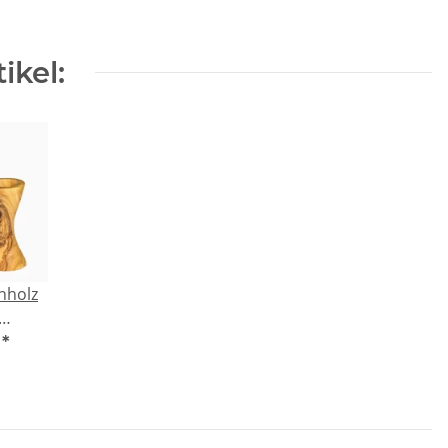
ikel:
nholz
r hoch
€
*
haltig,
ll,
kt,
rfektes