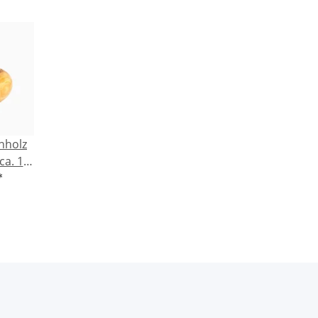
k
nholz
ca. 10
tig,
*
ll,
kt,
rfektes
k