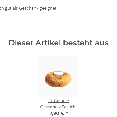
ch gut als Geschenk geeignet
Dieser Artikel besteht aus
2x
Gefuele
Olivenholz Teelicht
rund ca. 10 cm -
7,90 €
*